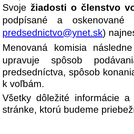
Svoje
žiadosti o členstvo vo
podpísané a oskenované 
predsednictvo@ynet.sk
)
najne
Menovaná komisia následn
upravuje
spôsob podávan
predsedníctva, spôsob konania
k voľbám.
Všetky dôležité informácie a
stránke, ktorú budeme priebež