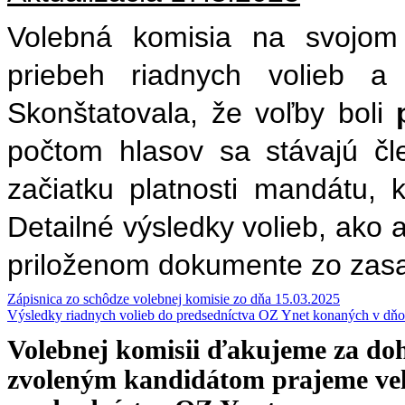
Volebná komisia na svojom 
priebeh riadnych volieb a 
Skonštatovala, že voľby boli
počtom hlasov sa stávajú č
začiatku platnosti mandátu, 
Detailné výsledky volieb, ako a
priloženom dokumente zo zasad
Zápisnica zo schôdze volebnej komisie zo dňa 15.03.2025
Výsledky riadnych volieb do predsedníctva OZ Ynet konaných v dňo
Volebnej komisii ďakujeme za do
zvoleným kandidátom prajeme veľ