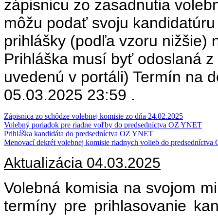
zápisnicu zo zasadnutia voleb
môžu podať svoju kandidatúru
prihlášky (podľa vzoru nižšie)
Prihláška musí byť odoslaná z 
uvedenú v portáli) Termín na d
05.03.2025 23:59 .
Zápisnica zo schôdze volebnej komisie zo dňa 24.02.2025
Volebný poriadok pre riadne voľby do predsedníctva OZ YNET
Prihláška kandidáta do predsedníctva OZ YNET
Menovací dekrét volebnej komisie riadnych volieb do predsedníct
Aktualizácia 04.03.2025
Volebná komisia na svojom mi
termíny pre prihlasovanie ka