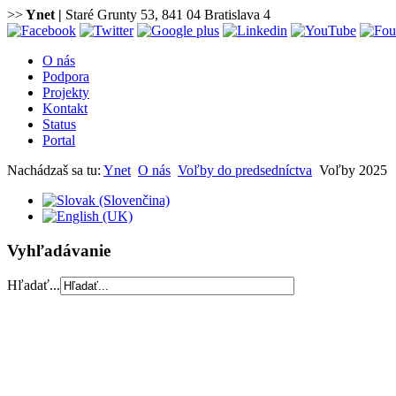
>>
Ynet
|
Staré Grunty 53, 841 04 Bratislava 4
O nás
Podpora
Projekty
Kontakt
Status
Portal
Nachádzaš sa tu:
Ynet
O nás
Voľby do predsedníctva
Voľby 2025
Vyhľadávanie
Hľadať...