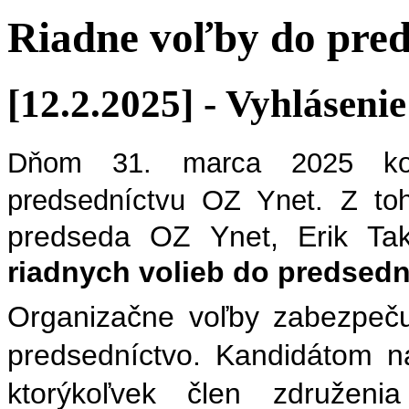
Riadne voľby do pred
[12.2.2025] - Vyhláseni
Dňom 31. marca 2025 kon
predsedníctvu OZ Ynet. Z to
predseda OZ Ynet, Erik T
riadnych volieb do predsedn
Organizačne voľby zabezpeč
predsedníctvo. Kandidátom n
ktorýkoľvek člen združeni