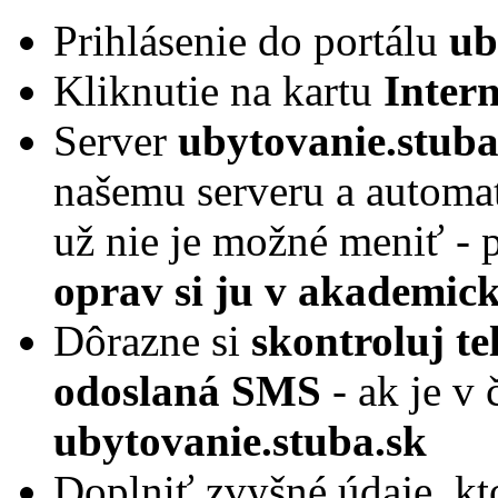
Prihlásenie do portálu
ub
Kliknutie na kartu
Intern
Server
ubytovanie.stuba
našemu serveru a automat
už nie je možné meniť - 
oprav si ju v akademic
Dôrazne si
skontroluj te
odoslaná SMS
- ak je v 
ubytovanie.stuba.sk
Doplniť zvyšné údaje, kto