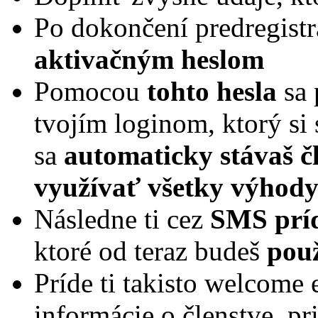
Po dokončení predregistr
aktivačným heslom
Pomocou
tohto hesla
sa 
tvojím loginom, ktorý si s
sa
automaticky stávaš č
využívať všetky výhody 
Následne ti cez
SMS príd
ktoré od teraz budeš
použ
Príde ti takisto welcome
informácie o členstve, pr