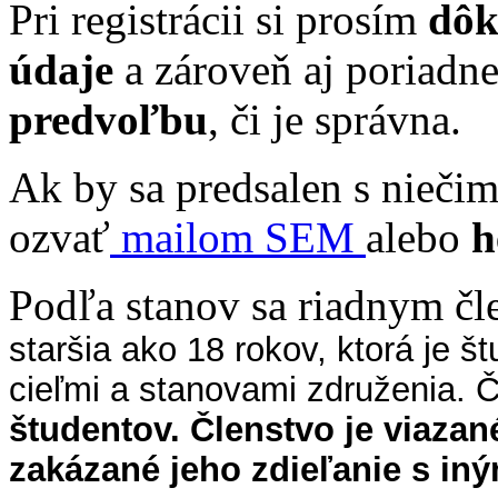
Pri registrácii si prosím
dôk
údaje
a zároveň aj poriadn
predvoľbu
, či je správna.
Ak by sa predsalen s niečim
ozvať
mailom SEM
alebo
h
Podľa stanov sa riadnym č
staršia ako 18 rokov, ktorá je š
cieľmi a stanovami združenia.
študentov. Členstvo je viazan
zakázané jeho zdieľanie s in