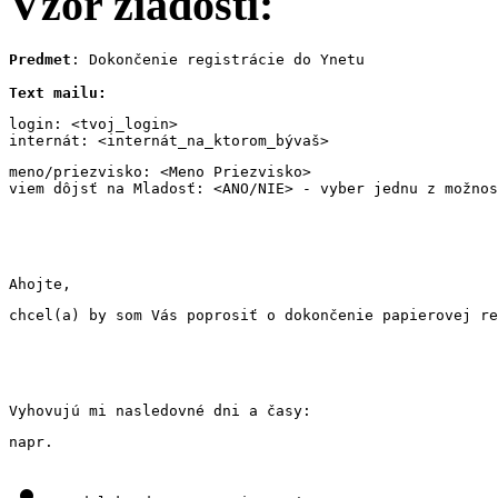
Vzor žiadosti:
Predmet
: Dokončenie registrácie do Ynetu

Text mailu: 
login: <tvoj_login>
internát: <internát_na_ktorom_bývaš>
meno/priezvisko: <Meno Priezvisko>
viem dôjsť na Mladosť: <ANO/NIE> - vyber jednu z možnos
Ahojte,
chcel(a) by som Vás poprosiť o dokončenie papierovej re
Vyhovujú mi nasledovné dni a časy:
napr.