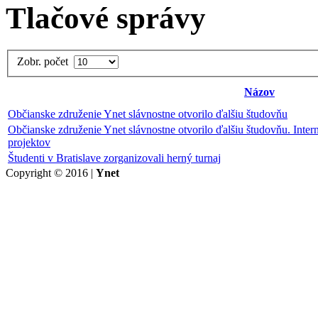
Tlačové správy
Zobr. počet
Názov
Občianske združenie Ynet slávnostne otvorilo ďalšiu študovňu
Občianske združenie Ynet slávnostne otvorilo ďalšiu študovňu. Int
projektov
Študenti v Bratislave zorganizovali herný turnaj
Copyright © 2016 |
Ynet