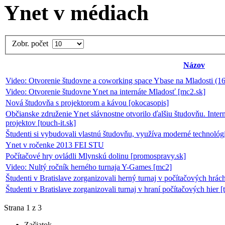
Ynet v médiach
Zobr. počet
Názov
Video: Otvorenie študovne a coworking space Ybase na Mladosti (
Video: Otvorenie študovne Ynet na internáte Mladosť [mc2.sk]
Nová študovňa s projektorom a kávou [okocasopis]
Občianske združenie Ynet slávnostne otvorilo ďalšiu študovňu. Int
projektov [touch-it.sk]
Študenti si vybudovali vlastnú študovňu, využíva moderné technológ
Ynet v ročenke 2013 FEI STU
Počítačové hry ovládli Mlynskú dolinu [promospravy.sk]
Video: Nultý ročník herného turnaja Y-Games [mc2]
Študenti v Bratislave zorganizovali herný turnaj v počítačových hrách 
Študenti v Bratislave zorganizovali turnaj v hraní počítačových hier [t
Strana 1 z 3
Začiatok